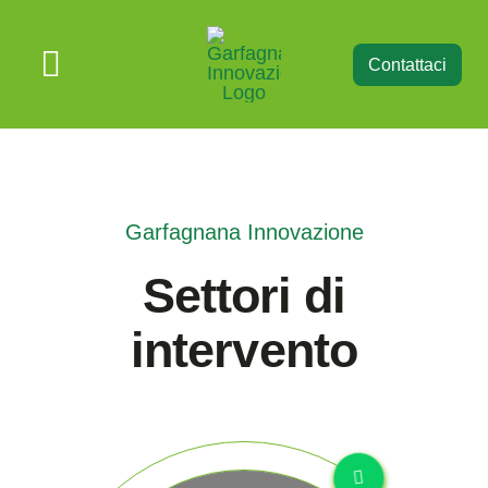
Salta
al
Contattaci
Toggle
contenuto
Navigation
Home
Servizi
Garfagnana Innovazione
Settori di
Digital Stone Projects
intervento
Blog