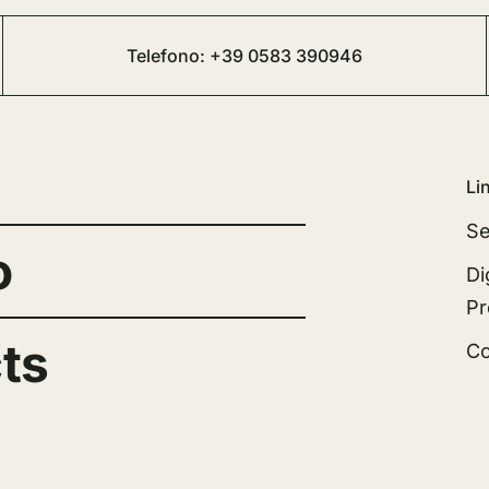
Telefono:
+39 0583 390946
Lin
Se
o
Di
Pr
cts
Co