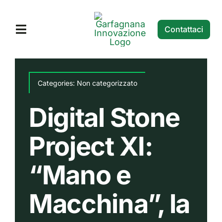
Salta
al
Contattaci
Toggle
contenuto
Navigation
Home
Categories:
Non categorizzato
Servizi
Digital Stone
Digital Stone Projects
Project XI:
Blog
“Mano e
Macchina”, la