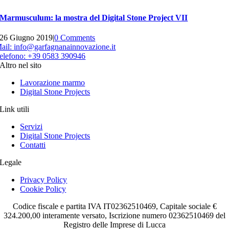
Marmusculum: la mostra del Digital Stone Project VII
26 Giugno 2019
|
0 Comments
ail:
info@garfagnanainnovazione.it
elefono:
+39 0583 390946
Altro nel sito
Lavorazione marmo
Digital Stone Projects
Link utili
Servizi
Digital Stone Projects
Contatti
Legale
Privacy Policy
Cookie Policy
Codice fiscale e partita IVA IT02362510469, Capitale sociale €
324.200,00 interamente versato, Iscrizione numero 02362510469 del
Registro delle Imprese di Lucca