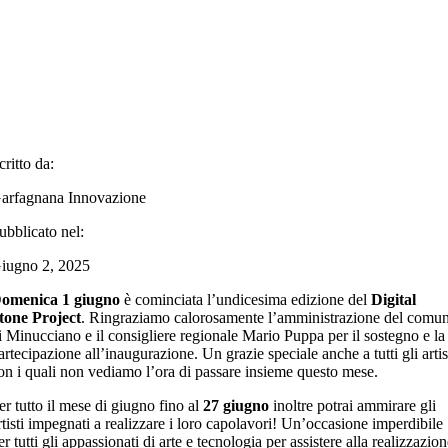
critto da:
arfagnana Innovazione
ubblicato nel:
iugno 2, 2025
omenica 1 giugno
è cominciata l’undicesima edizione del
Digital
tone Project
. Ringraziamo calorosamente l’amministrazione del comu
i Minucciano e il consigliere regionale
Mario Puppa
per il sostegno e la
artecipazione all’inaugurazione. Un grazie speciale anche a tutti gli artis
on i quali non vediamo l’ora di passare insieme questo mese.
er tutto il mese di giugno fino al
27 giugno
inoltre potrai ammirare gli
rtisti impegnati a realizzare i loro capolavori! Un’occasione imperdibile
er tutti gli appassionati di arte e tecnologia per assistere alla realizzazio