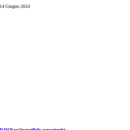
14 Giugno 2024
Il DSP un’incredibile opportunità