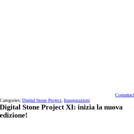
Contattac
Categories:
Digital Stone Project
,
Inaugurazioni
Digital Stone Project XI: inizia la nuova
edizione!